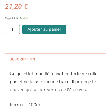
21,20
€
quantité
Disponibilité :
En stock
de
Aloé
Ajouter au panier
givré
DESCRIPTION
Ce gel effet mouillé à fixation forte ne colle
pas et ne laisse aucune trace. Il protège le
cheveu grâce aux vertus de l’Aloé vera.
Format : 100ml