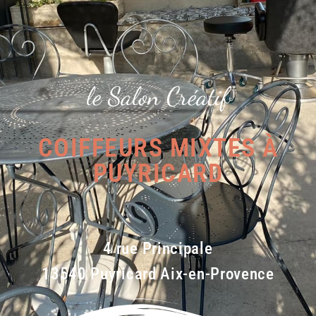
le Salon Créatif
COIFFEURS MIXTES À
PUYRICARD
4 rue Principale
13540 Puyricard Aix-en-Provence