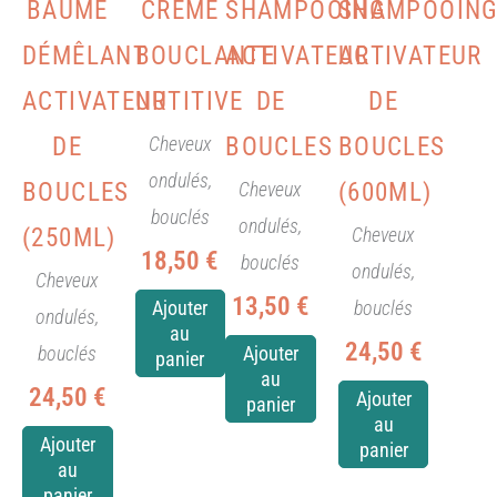
BAUME
CREME
SHAMPOOING
SHAMPOOIN
DÉMÊLANT
BOUCLANTE
ACTIVATEUR
ACTIVATEUR
ACTIVATEUR
NUTITIVE
DE
DE
Cheveux
DE
BOUCLES
BOUCLES
ondulés,
Cheveux
BOUCLES
(600ML)
bouclés
ondulés,
Cheveux
(250ML)
18,50
€
bouclés
ondulés,
Cheveux
13,50
€
bouclés
Ajouter
ondulés,
au
24,50
€
bouclés
Ajouter
panier
au
24,50
€
Ajouter
panier
au
Ajouter
panier
au
panier